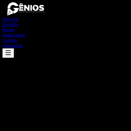
Serviços
Portfólio
Planos
Institucional
Contato
Orçamento
Success
'
areal
'
App