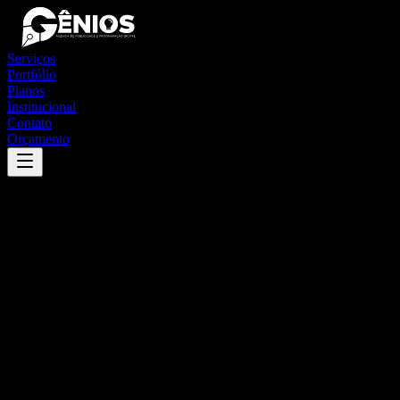
Serviços
Portfólio
Planos
Institucional
Contato
Orçamento
Success
'
arês
'
App