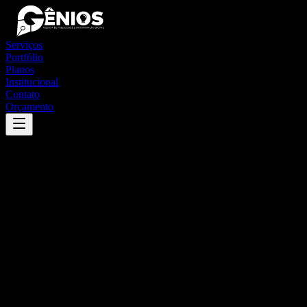
Serviços
Portfólio
Planos
Institucional
Contato
Orçamento
Success
'
ariranha
'
App
{100}