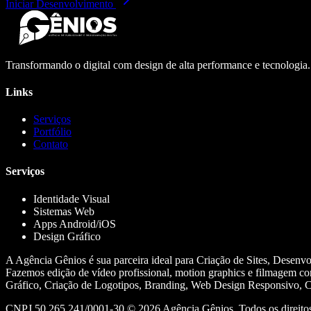
Iniciar Desenvolvimento
Transformando o digital com design de alta performance e tecnologia
Links
Serviços
Portfólio
Contato
Serviços
Identidade Visual
Sistemas Web
Apps Android/iOS
Design Gráfico
A Agência Gênios é sua parceira ideal para Criação de Sites, Desenv
Fazemos edição de vídeo profissional, motion graphics e filmagem co
Gráfico, Criação de Logotipos, Branding, Web Design Responsivo, Cr
CNPJ 50.265.241/0001-30 ©
2026
Agência Gênios. Todos os direitos