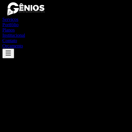
Serviços
Portfólio
Planos
Institucional
Contato
Orçamento
Success
'
artur nogueira
'
App