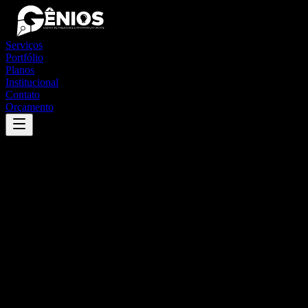
Serviços
Portfólio
Planos
Institucional
Contato
Orçamento
Success
'
autazes
'
App