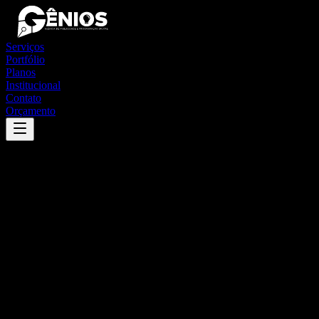
Serviços
Portfólio
Planos
Institucional
Contato
Orçamento
Success
'
baía da traição
'
App