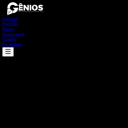
Serviços
Portfólio
Planos
Institucional
Contato
Orçamento
Success
'
baixo guandu
'
App