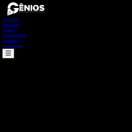
Serviços
Portfólio
Planos
Institucional
Contato
Orçamento
Success
'
balsas
'
App
{100}