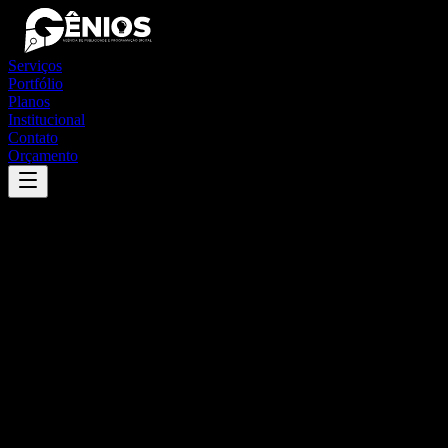
Serviços
Portfólio
Planos
Institucional
Contato
Orçamento
Success
'
barbosa
'
App