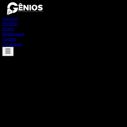
Serviços
Portfólio
Planos
Institucional
Contato
Orçamento
Success
'
bariri
'
App
{100}