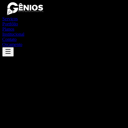
Serviços
Portfólio
Planos
Institucional
Contato
Orçamento
Success
'
barra bonita
'
App
{100}