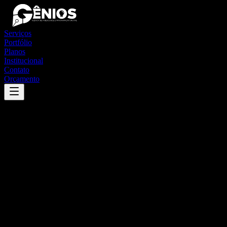
Serviços
Portfólio
Planos
Institucional
Contato
Orçamento
Success
'
barra do garças
'
App