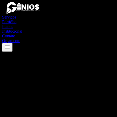
Serviços
Portfólio
Planos
Institucional
Contato
Orçamento
Success
'
barra dos coqueiros
'
App