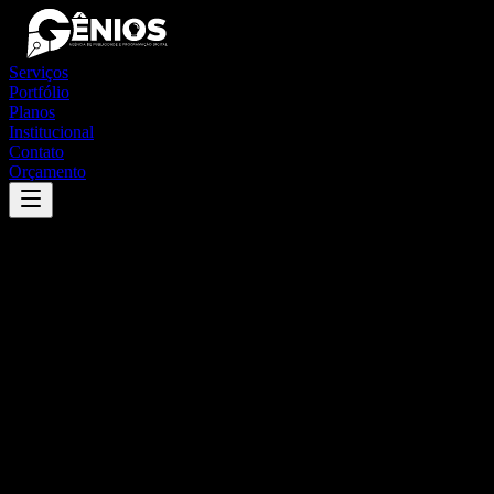
Serviços
Portfólio
Planos
Institucional
Contato
Orçamento
Success
'
barreiras
'
App