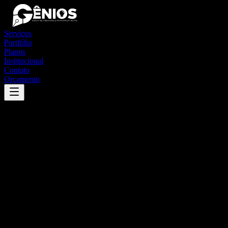
Serviços
Portfólio
Planos
Institucional
Contato
Orçamento
Success
'
barro alto
'
App