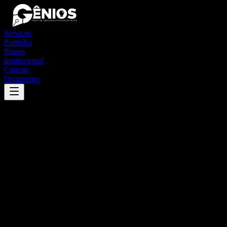
Serviços
Portfólio
Planos
Institucional
Contato
Orçamento
Success
'
baturité
'
App