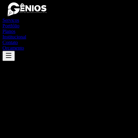
Serviços
Portfólio
Planos
Institucional
Contato
Orçamento
Success
'
belém de maria
'
App