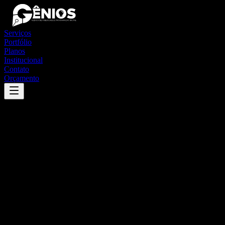
Serviços
Portfólio
Planos
Institucional
Contato
Orçamento
Success
'
bernardo sayão
'
App
{100}