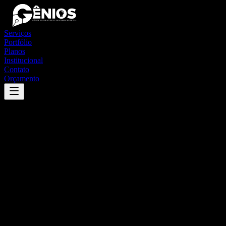
Serviços
Portfólio
Planos
Institucional
Contato
Orçamento
Success
'
bom jardim de minas
'
App