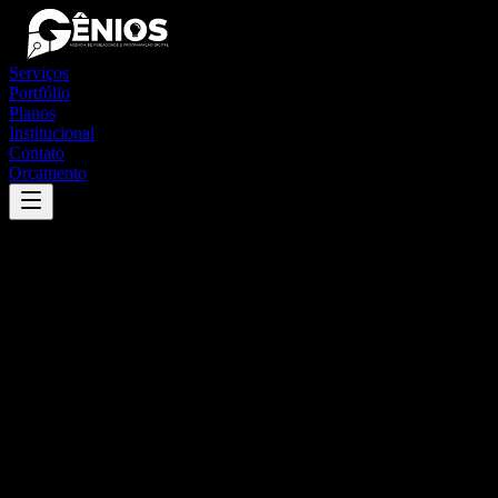
Serviços
Portfólio
Planos
Institucional
Contato
Orçamento
Success
'
bom jesus da lapa
'
App
{100}