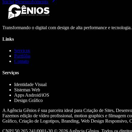
Iniciar Desenvolvimento
Transformando o digital com design de alta performance e tecnologia
Links
Serviços
Portfólio
Contato
Serviços
Identidade Visual
Sistemas Web
Apps Android/iOS
Design Gráfico
A Agência Gênios é sua parceira ideal para Criação de Sites, Desenv
Fazemos edição de vídeo profissional, motion graphics e filmagem co
Gráfico, Criação de Logotipos, Branding, Web Design Responsivo, Cr
CNPJ 50.265.241/0001-30 ©
2026
Agência Gênios. Todos os direitos