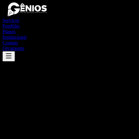
Serviços
Portfólio
Planos
Institucional
Contato
Orçamento
Success
'
bom jesus do araguaia
'
App