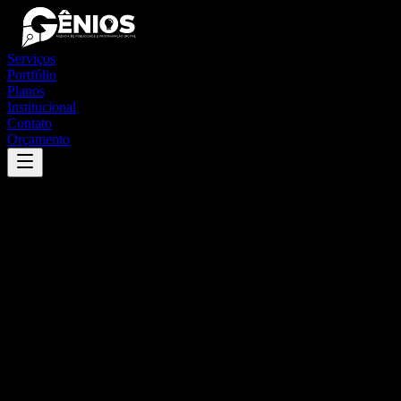
Serviços
Portfólio
Planos
Institucional
Contato
Orçamento
Success
'
bom jesus do sul
'
App
{100}