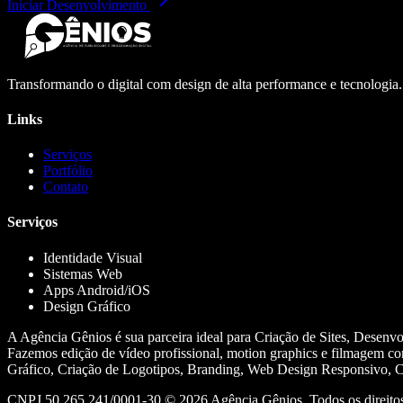
Iniciar Desenvolvimento
Transformando o digital com design de alta performance e tecnologia
Links
Serviços
Portfólio
Contato
Serviços
Identidade Visual
Sistemas Web
Apps Android/iOS
Design Gráfico
A Agência Gênios é sua parceira ideal para Criação de Sites, Desenv
Fazemos edição de vídeo profissional, motion graphics e filmagem co
Gráfico, Criação de Logotipos, Branding, Web Design Responsivo, Cr
CNPJ 50.265.241/0001-30 ©
2026
Agência Gênios. Todos os direitos