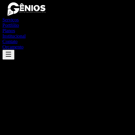
Serviços
Portfólio
Planos
Institucional
Contato
Orçamento
Success
'
bom jesus do tocantins
'
App