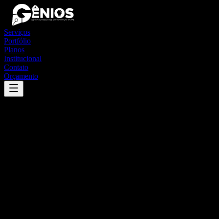
Serviços
Portfólio
Planos
Institucional
Contato
Orçamento
Success
'
bom sucesso de itararé
'
App