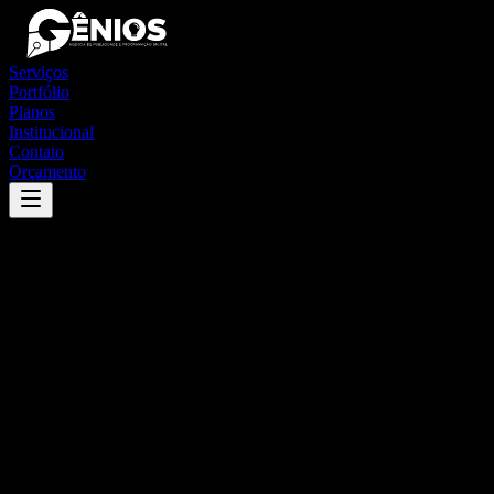
Serviços
Portfólio
Planos
Institucional
Contato
Orçamento
Success
'
bom sucesso do sul
'
App