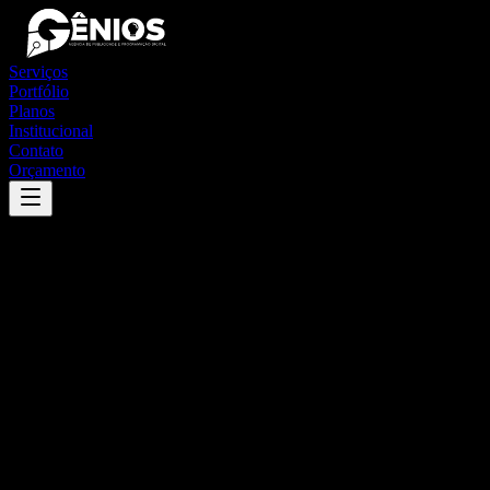
Serviços
Portfólio
Planos
Institucional
Contato
Orçamento
Success
'
bonfinópolis de minas
'
App