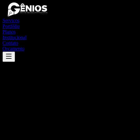
Serviços
Portfólio
Planos
Institucional
Contato
Orçamento
Success
'
bonito de minas
'
App
{100}