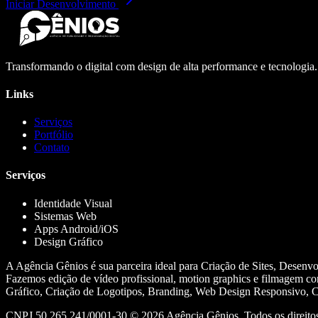
Iniciar Desenvolvimento
Transformando o digital com design de alta performance e tecnologia
Links
Serviços
Portfólio
Contato
Serviços
Identidade Visual
Sistemas Web
Apps Android/iOS
Design Gráfico
A Agência Gênios é sua parceira ideal para Criação de Sites, Desenv
Fazemos edição de vídeo profissional, motion graphics e filmagem co
Gráfico, Criação de Logotipos, Branding, Web Design Responsivo, Cr
CNPJ 50.265.241/0001-30 ©
2026
Agência Gênios. Todos os direitos