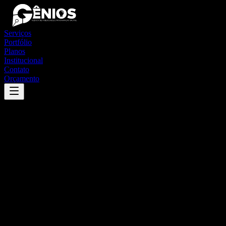
Serviços
Portfólio
Planos
Institucional
Contato
Orçamento
Success
'
bonito de santa fé
'
App