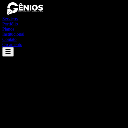
Serviços
Portfólio
Planos
Institucional
Contato
Orçamento
Success
'
brejão
'
App