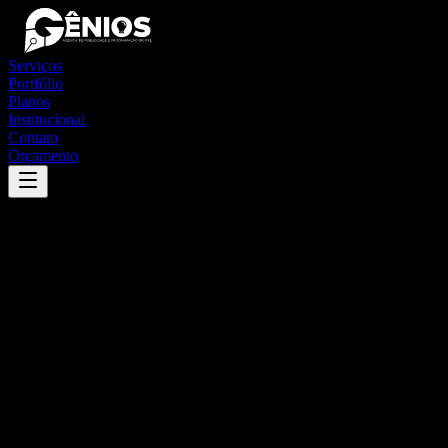
Serviços
Portfólio
Planos
Institucional
Contato
Orçamento
Success
'
bugre
'
App