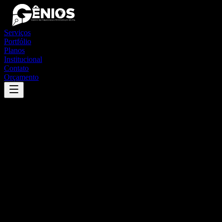
Serviços
Portfólio
Planos
Institucional
Contato
Orçamento
Success
'
cachoeira dourada
'
App