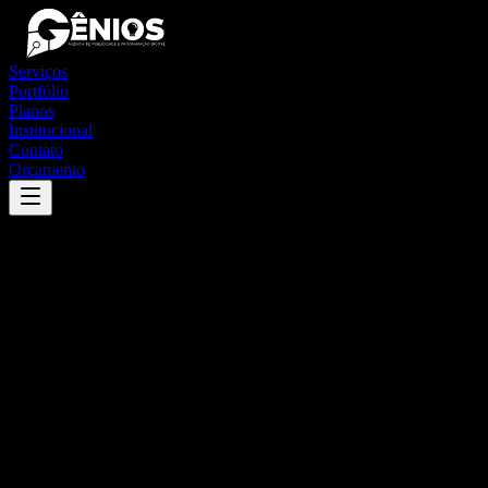
Serviços
Portfólio
Planos
Institucional
Contato
Orçamento
Success
'
cachoeiras de macacu
'
App
{100}