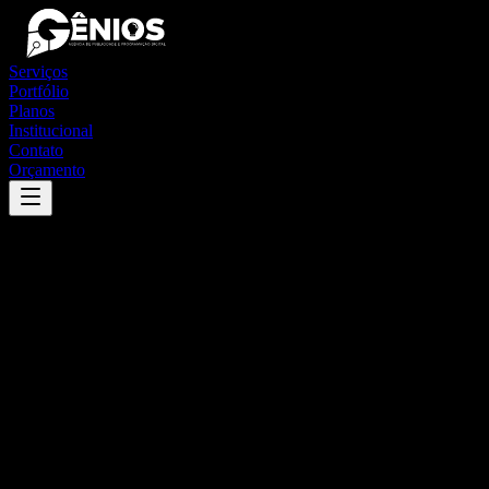
Serviços
Portfólio
Planos
Institucional
Contato
Orçamento
Success
'
cacimba de dentro
'
App
{100}