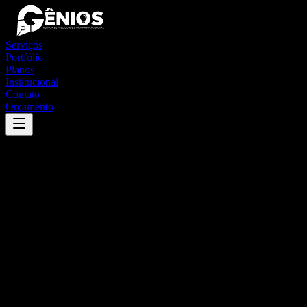
Serviços
Portfólio
Planos
Institucional
Contato
Orçamento
Success
'
caieiras
'
App
{100}