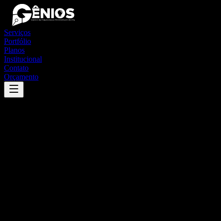
Serviços
Portfólio
Planos
Institucional
Contato
Orçamento
Success
'
cajazeiras
'
App