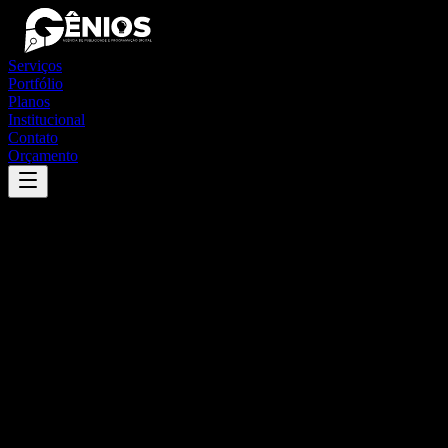
Serviços
Portfólio
Planos
Institucional
Contato
Orçamento
Success
'
cambará do sul
'
App
{100}