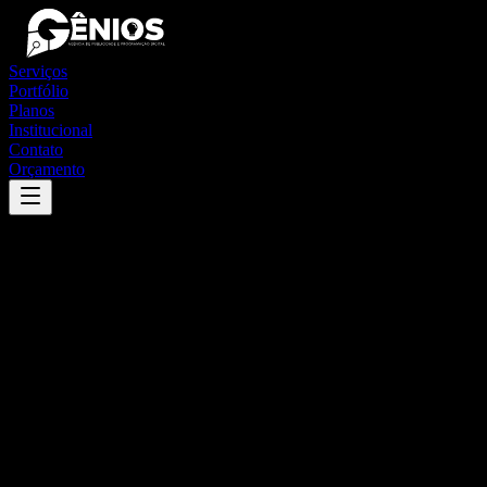
Serviços
Portfólio
Planos
Institucional
Contato
Orçamento
Success
'
camocim de são félix
'
App