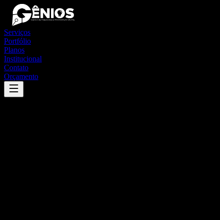
Serviços
Portfólio
Planos
Institucional
Contato
Orçamento
Success
'
campo magro
'
App
{100}