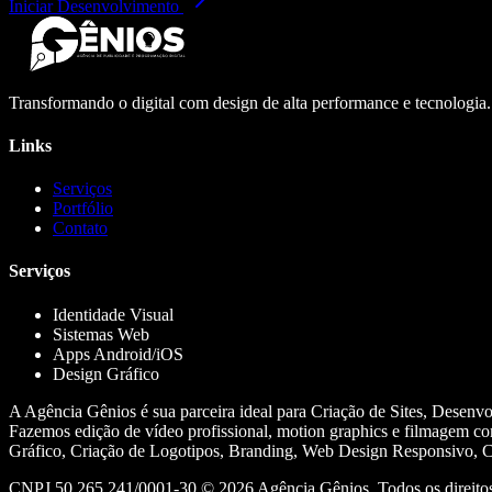
Iniciar Desenvolvimento
Transformando o digital com design de alta performance e tecnologia
Links
Serviços
Portfólio
Contato
Serviços
Identidade Visual
Sistemas Web
Apps Android/iOS
Design Gráfico
A Agência Gênios é sua parceira ideal para Criação de Sites, Desenv
Fazemos edição de vídeo profissional, motion graphics e filmagem co
Gráfico, Criação de Logotipos, Branding, Web Design Responsivo, Cr
CNPJ 50.265.241/0001-30 ©
2026
Agência Gênios. Todos os direitos