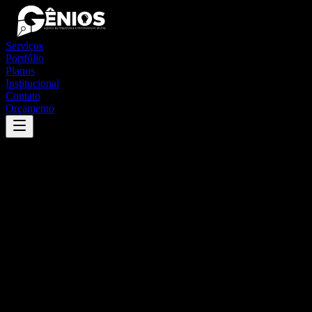
Serviços
Portfólio
Planos
Institucional
Contato
Orçamento
Success
'
campo mourão
'
App