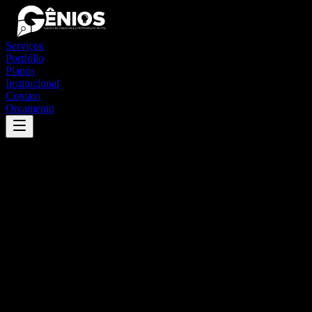
Serviços
Portfólio
Planos
Institucional
Contato
Orçamento
Success
'
camutanga
'
App