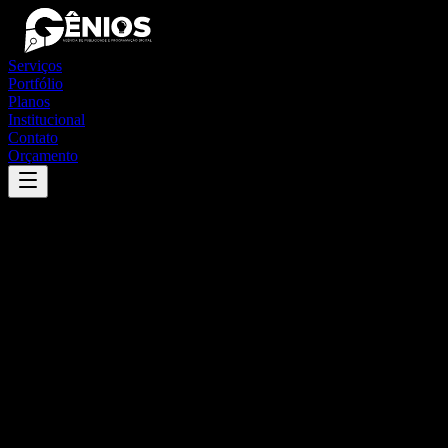
Serviços
Portfólio
Planos
Institucional
Contato
Orçamento
Success
'
cândido mendes
'
App