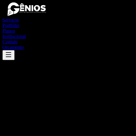
Serviços
Portfólio
Planos
Institucional
Contato
Orçamento
Success
'
canoas
'
App