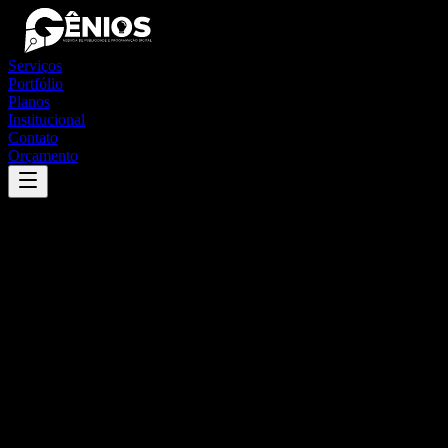
Serviços
Portfólio
Planos
Institucional
Contato
Orçamento
Success
'
canudos
'
App
{100}