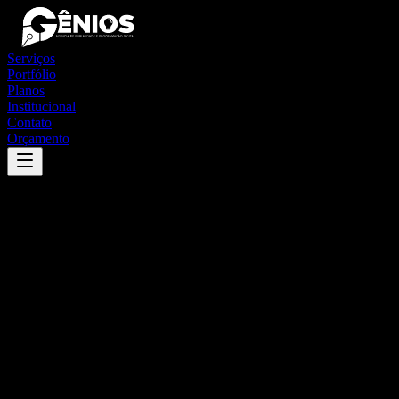
Serviços
Portfólio
Planos
Institucional
Contato
Orçamento
Success
'
capela
'
App