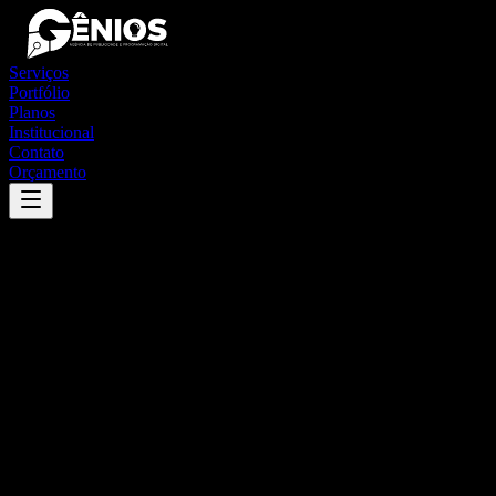
Serviços
Portfólio
Planos
Institucional
Contato
Orçamento
Success
'
capela nova
'
App