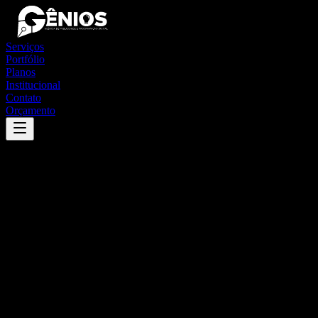
Serviços
Portfólio
Planos
Institucional
Contato
Orçamento
Success
'
caraíbas
'
App