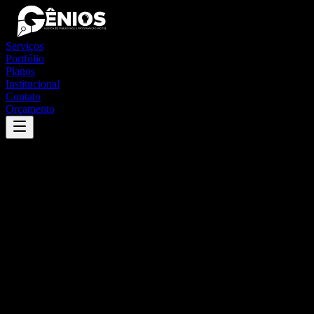
Serviços
Portfólio
Planos
Institucional
Contato
Orçamento
Success
'
carapebus
'
App