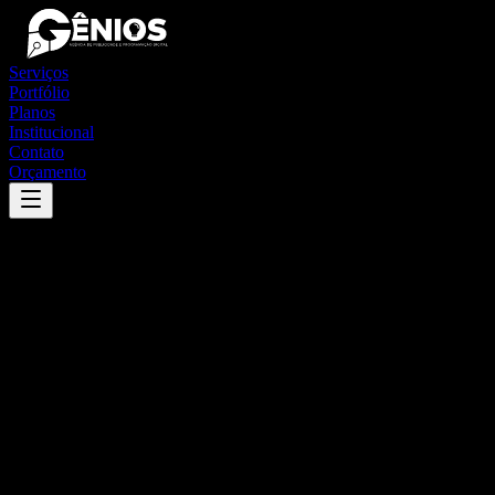
Serviços
Portfólio
Planos
Institucional
Contato
Orçamento
Success
'
carapicuíba
'
App