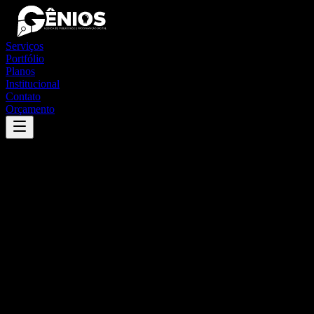
Serviços
Portfólio
Planos
Institucional
Contato
Orçamento
Success
'
cardoso moreira
'
App