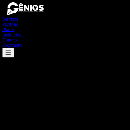
Serviços
Portfólio
Planos
Institucional
Contato
Orçamento
Success
'
carmo do paranaíba
'
App